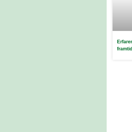
Erfare
framti