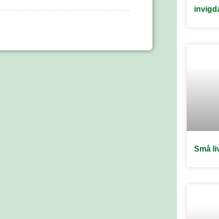
invigd
Små li