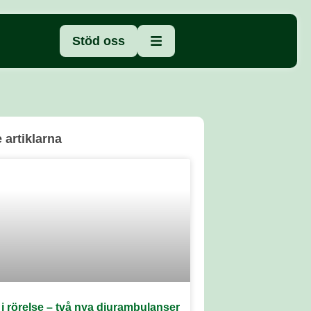
Stöd oss
 artiklarna
v i rörelse – två nya djurambulanser