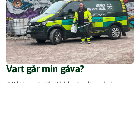
Vart går min gåva?
Ditt bidrag går till att hålla våra djurambulanser
tankade och utrustade så vi kan minska onödigt
lidande och rädda liv. Genom sociala medier,
nyhetsbrev och vår givartidning kan du följa
arbetet som din gåva gör möjligt!