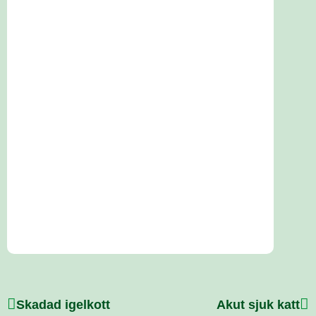
Skadad igelkott
Akut sjuk katt